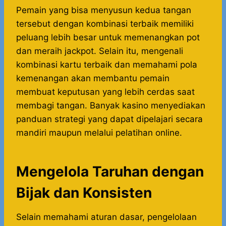
Pemain yang bisa menyusun kedua tangan
tersebut dengan kombinasi terbaik memiliki
peluang lebih besar untuk memenangkan pot
dan meraih jackpot. Selain itu, mengenali
kombinasi kartu terbaik dan memahami pola
kemenangan akan membantu pemain
membuat keputusan yang lebih cerdas saat
membagi tangan. Banyak kasino menyediakan
panduan strategi yang dapat dipelajari secara
mandiri maupun melalui pelatihan online.
Mengelola Taruhan dengan
Bijak dan Konsisten
Selain memahami aturan dasar, pengelolaan