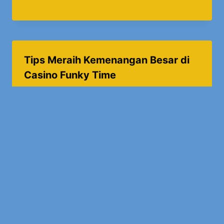
Tips Meraih Kemenangan Besar di
Casino Funky Time
By
adminovvu
06/17/2025
Cara Bermain Casino Punto Banco
dan Strategi Sederhana Untuk
Sukses
By
adminovvu
01/21/2025