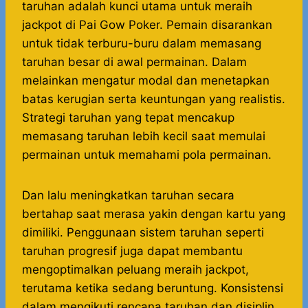
taruhan adalah kunci utama untuk meraih
jackpot di Pai Gow Poker. Pemain disarankan
untuk tidak terburu-buru dalam memasang
taruhan besar di awal permainan. Dalam
melainkan mengatur modal dan menetapkan
batas kerugian serta keuntungan yang realistis.
Strategi taruhan yang tepat mencakup
memasang taruhan lebih kecil saat memulai
permainan untuk memahami pola permainan.
Dan lalu meningkatkan taruhan secara
bertahap saat merasa yakin dengan kartu yang
dimiliki. Penggunaan sistem taruhan seperti
taruhan progresif juga dapat membantu
mengoptimalkan peluang meraih jackpot,
terutama ketika sedang beruntung. Konsistensi
dalam mengikuti rencana taruhan dan disiplin