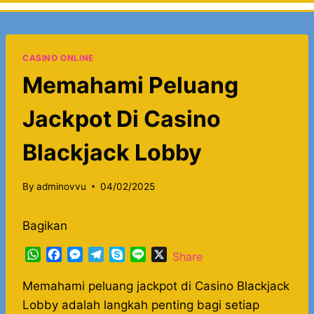
Skip
to
content
CASINO ONLINE
Memahami Peluang
Jackpot Di Casino
Blackjack Lobby
By
adminovvu
04/02/2025
Bagikan
W
F
M
T
S
L
X
Share
h
a
e
e
k
i
a
c
s
l
y
n
Memahami peluang jackpot di Casino Blackjack
t
e
s
e
p
e
Lobby adalah langkah penting bagi setiap