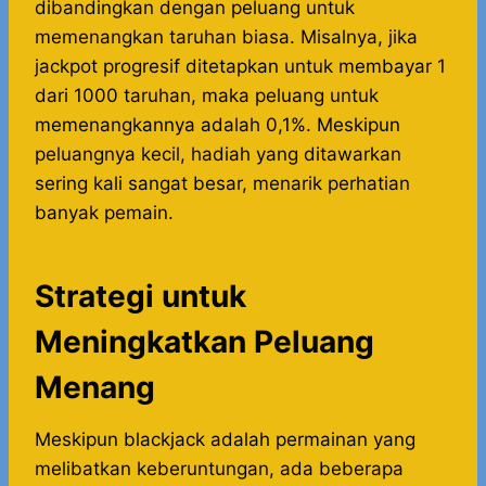
dibandingkan dengan peluang untuk
memenangkan taruhan biasa. Misalnya, jika
jackpot progresif ditetapkan untuk membayar 1
dari 1000 taruhan, maka peluang untuk
memenangkannya adalah 0,1%. Meskipun
peluangnya kecil, hadiah yang ditawarkan
sering kali sangat besar, menarik perhatian
banyak pemain.
Strategi untuk
Meningkatkan Peluang
Menang
Meskipun blackjack adalah permainan yang
melibatkan keberuntungan, ada beberapa