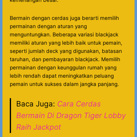
kemenangan besar.
Bermain dengan cerdas juga berarti memilih
permainan dengan aturan yang
menguntungkan. Beberapa variasi blackjack
memiliki aturan yang lebih baik untuk pemain,
seperti jumlah deck yang digunakan, batasan
taruhan, dan pembayaran blackjack. Memilih
permainan dengan keunggulan rumah yang
lebih rendah dapat meningkatkan peluang
pemain untuk sukses dalam jangka panjang.
Baca Juga:
Cara Cerdas
Bermain Di Dragon Tiger Lobby
Raih Jackpot