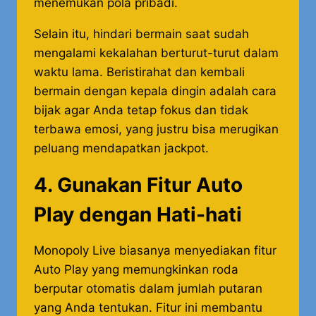
menemukan pola pribadi.
Selain itu, hindari bermain saat sudah
mengalami kekalahan berturut-turut dalam
waktu lama. Beristirahat dan kembali
bermain dengan kepala dingin adalah cara
bijak agar Anda tetap fokus dan tidak
terbawa emosi, yang justru bisa merugikan
peluang mendapatkan jackpot.
4. Gunakan Fitur Auto
Play dengan Hati-hati
Monopoly Live biasanya menyediakan fitur
Auto Play yang memungkinkan roda
berputar otomatis dalam jumlah putaran
yang Anda tentukan. Fitur ini membantu