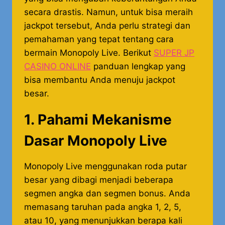
secara drastis. Namun, untuk bisa meraih
jackpot tersebut, Anda perlu strategi dan
pemahaman yang tepat tentang cara
bermain Monopoly Live. Berikut
SUPER JP
CASINO ONLINE
panduan lengkap yang
bisa membantu Anda menuju jackpot
besar.
1. Pahami Mekanisme
Dasar Monopoly Live
Monopoly Live menggunakan roda putar
besar yang dibagi menjadi beberapa
segmen angka dan segmen bonus. Anda
memasang taruhan pada angka 1, 2, 5,
atau 10, yang menunjukkan berapa kali