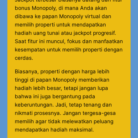
bonus Monopoly, di mana Anda akan
dibawa ke papan Monopoly virtual dan
memilih properti untuk mendapatkan
hadiah uang tunai atau jackpot progresif.
Saat fitur ini muncul, fokus dan manfaatkan
kesempatan untuk memilih properti dengan
cerdas.
Biasanya, properti dengan harga lebih
tinggi di papan Monopoly memberikan
hadiah lebih besar, tetapi jangan lupa
bahwa ini juga bergantung pada
keberuntungan. Jadi, tetap tenang dan
nikmati prosesnya. Jangan tergesa-gesa
memilih agar tidak melewatkan peluang
mendapatkan hadiah maksimal.