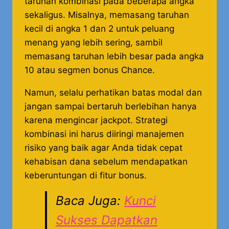
taruhan kombinasi pada beberapa angka
sekaligus. Misalnya, memasang taruhan
kecil di angka 1 dan 2 untuk peluang
menang yang lebih sering, sambil
memasang taruhan lebih besar pada angka
10 atau segmen bonus Chance.
Namun, selalu perhatikan batas modal dan
jangan sampai bertaruh berlebihan hanya
karena mengincar jackpot. Strategi
kombinasi ini harus diiringi manajemen
risiko yang baik agar Anda tidak cepat
kehabisan dana sebelum mendapatkan
keberuntungan di fitur bonus.
Baca Juga:
Kunci
Sukses Dapatkan