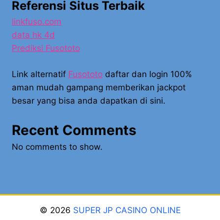
Referensi Situs Terbaik
linkfuso.com
data hk 4d
Prediksi Fusototo
Link alternatif
Fusototo
daftar dan login 100%
aman mudah gampang memberikan jackpot
besar yang bisa anda dapatkan di sini.
Recent Comments
No comments to show.
© 2026
SUPER JP CASINO ONLINE