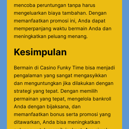
mencoba peruntungan tanpa harus
mengeluarkan biaya tambahan. Dengan
memanfaatkan promosi ini, Anda dapat
memperpanjang waktu bermain Anda dan
meningkatkan peluang menang.
Kesimpulan
Bermain di Casino Funky Time bisa menjadi
pengalaman yang sangat mengasyikkan
dan menguntungkan jika dilakukan dengan
strategi yang tepat. Dengan memilih
permainan yang tepat, mengelola bankroll
Anda dengan bijaksana, dan
memanfaatkan bonus serta promosi yang
ditawarkan, Anda bisa meningkatkan