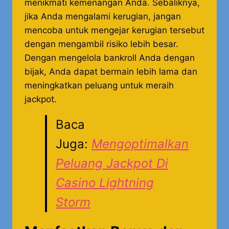
menikmati kemenangan Anda. Sebaliknya,
jika Anda mengalami kerugian, jangan
mencoba untuk mengejar kerugian tersebut
dengan mengambil risiko lebih besar.
Dengan mengelola bankroll Anda dengan
bijak, Anda dapat bermain lebih lama dan
meningkatkan peluang untuk meraih
jackpot.
Baca
Juga:
Mengoptimalkan
Peluang Jackpot Di
Casino Lightning
Storm