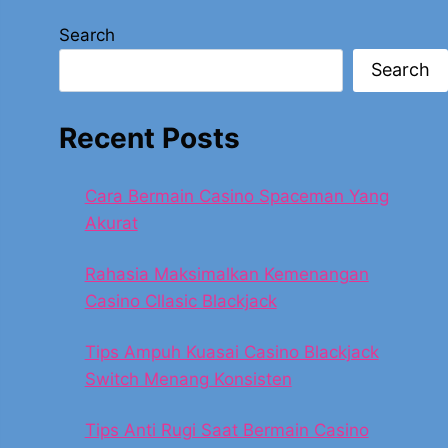
Search
Search
Recent Posts
Cara Bermain Casino Spaceman Yang
Akurat
Rahasia Maksimalkan Kemenangan
Casino Cllasic Blackjack
Tips Ampuh Kuasai Casino Blackjack
Switch Menang Konsisten
Tips Anti Rugi Saat Bermain Casino