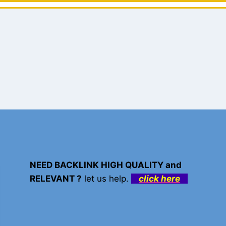
NEED BACKLINK HIGH QUALITY and
RELEVANT ?
let us help.
click here