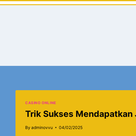
Skip
to
content
CASINO ONLINE
Trik Sukses Mendapatkan 
By
adminovvu
04/02/2025