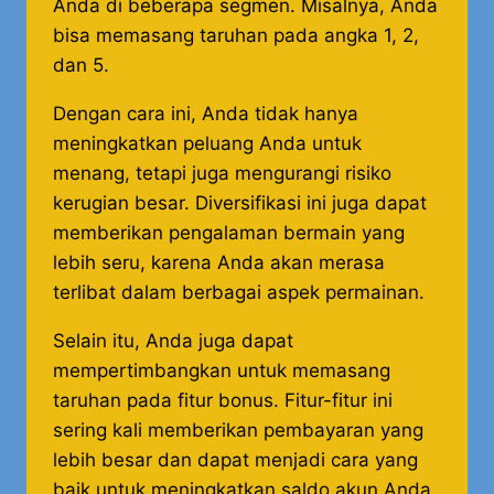
Anda di beberapa segmen. Misalnya, Anda
bisa memasang taruhan pada angka 1, 2,
dan 5.
Dengan cara ini, Anda tidak hanya
meningkatkan peluang Anda untuk
menang, tetapi juga mengurangi risiko
kerugian besar. Diversifikasi ini juga dapat
memberikan pengalaman bermain yang
lebih seru, karena Anda akan merasa
terlibat dalam berbagai aspek permainan.
Selain itu, Anda juga dapat
mempertimbangkan untuk memasang
taruhan pada fitur bonus. Fitur-fitur ini
sering kali memberikan pembayaran yang
lebih besar dan dapat menjadi cara yang
baik untuk meningkatkan saldo akun Anda.