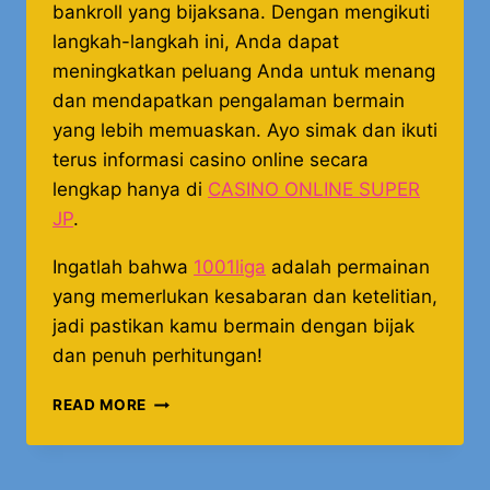
bankroll yang bijaksana. Dengan mengikuti
langkah-langkah ini, Anda dapat
meningkatkan peluang Anda untuk menang
dan mendapatkan pengalaman bermain
yang lebih memuaskan. Ayo simak dan ikuti
terus informasi casino online secara
lengkap hanya di
CASINO ONLINE SUPER
JP
.
Ingatlah bahwa
1001liga
adalah permainan
yang memerlukan kesabaran dan ketelitian,
jadi pastikan kamu bermain dengan bijak
dan penuh perhitungan!
STRATEGI
READ MORE
TARUHAN
YANG
EFEKTIF