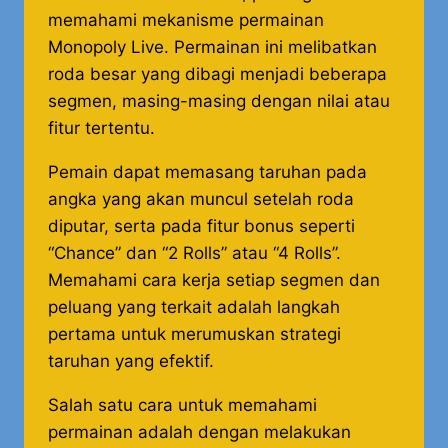
memahami mekanisme permainan
Monopoly Live. Permainan ini melibatkan
roda besar yang dibagi menjadi beberapa
segmen, masing-masing dengan nilai atau
fitur tertentu.
Pemain dapat memasang taruhan pada
angka yang akan muncul setelah roda
diputar, serta pada fitur bonus seperti
“Chance” dan “2 Rolls” atau “4 Rolls”.
Memahami cara kerja setiap segmen dan
peluang yang terkait adalah langkah
pertama untuk merumuskan strategi
taruhan yang efektif.
Salah satu cara untuk memahami
permainan adalah dengan melakukan