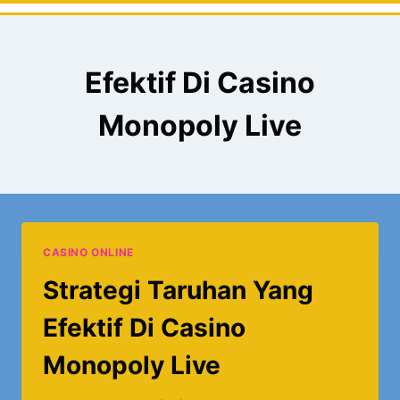
Skip
to
content
Efektif Di Casino
Monopoly Live
CASINO ONLINE
Strategi Taruhan Yang
Efektif Di Casino
Monopoly Live