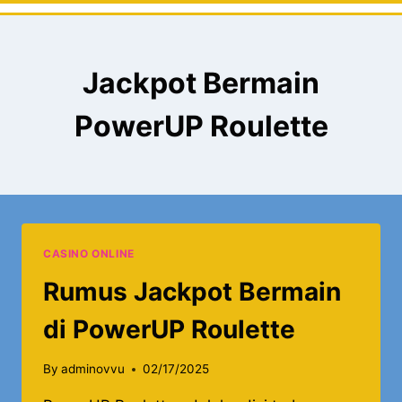
Skip
to
content
Jackpot Bermain
PowerUP Roulette
CASINO ONLINE
Rumus Jackpot Bermain
di PowerUP Roulette
By
adminovvu
02/17/2025