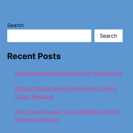
Search
Search
Recent Posts
Cara Bermain Casino Spaceman Yang Akurat
Rahasia Maksimalkan Kemenangan Casino
Cllasic Blackjack
Tips Ampuh Kuasai Casino Blackjack Switch
Menang Konsisten