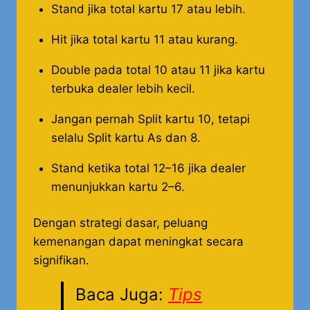
Stand jika total kartu 17 atau lebih.
Hit jika total kartu 11 atau kurang.
Double pada total 10 atau 11 jika kartu
terbuka dealer lebih kecil.
Jangan pernah Split kartu 10, tetapi
selalu Split kartu As dan 8.
Stand ketika total 12–16 jika dealer
menunjukkan kartu 2–6.
Dengan strategi dasar, peluang
kemenangan dapat meningkat secara
signifikan.
Baca Juga:
Tips