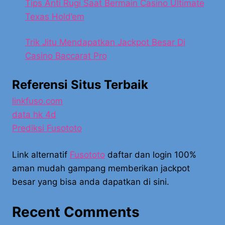
Tips Anti Rugi Saat Bermain Casino Ultimate
Texas Hold’em
Trik Jitu Mendapatkan Jackpot Besar Di
Casino Baccarat Pro
Referensi Situs Terbaik
linkfuso.com
data hk 4d
Prediksi Fusototo
Link alternatif
Fusototo
daftar dan login 100%
aman mudah gampang memberikan jackpot
besar yang bisa anda dapatkan di sini.
Recent Comments