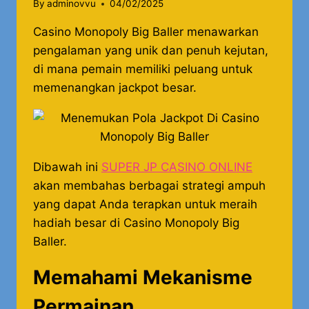
By
adminovvu
04/02/2025
Casino Monopoly Big Baller menawarkan
pengalaman yang unik dan penuh kejutan,
di mana pemain memiliki peluang untuk
memenangkan jackpot besar.
Dibawah ini
SUPER JP CASINO ONLINE
akan membahas berbagai strategi ampuh
yang dapat Anda terapkan untuk meraih
hadiah besar di Casino Monopoly Big
Baller.
Memahami Mekanisme
Permainan