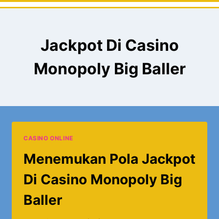
Skip
to
content
Jackpot Di Casino
Monopoly Big Baller
CASINO ONLINE
Menemukan Pola Jackpot
Di Casino Monopoly Big
Baller