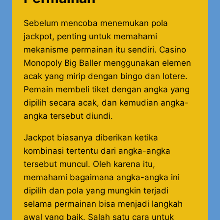
Sebelum mencoba menemukan pola
jackpot, penting untuk memahami
mekanisme permainan itu sendiri. Casino
Monopoly Big Baller menggunakan elemen
acak yang mirip dengan bingo dan lotere.
Pemain membeli tiket dengan angka yang
dipilih secara acak, dan kemudian angka-
angka tersebut diundi.
Jackpot biasanya diberikan ketika
kombinasi tertentu dari angka-angka
tersebut muncul. Oleh karena itu,
memahami bagaimana angka-angka ini
dipilih dan pola yang mungkin terjadi
selama permainan bisa menjadi langkah
awal yang baik. Salah satu cara untuk