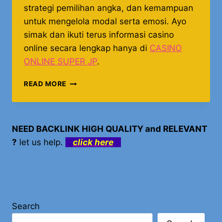
strategi pemilihan angka, dan kemampuan
untuk mengelola modal serta emosi. Ayo
simak dan ikuti terus informasi casino
online secara lengkap hanya di
CASINO
ONLINE SUPER JP
.
MENEMUKAN
READ MORE
POLA
JACKPOT
DI
CASINO
NEED BACKLINK HIGH QUALITY and RELEVANT
MONOPOLY
?
let us help.
click here
BIG
BALLER
Search