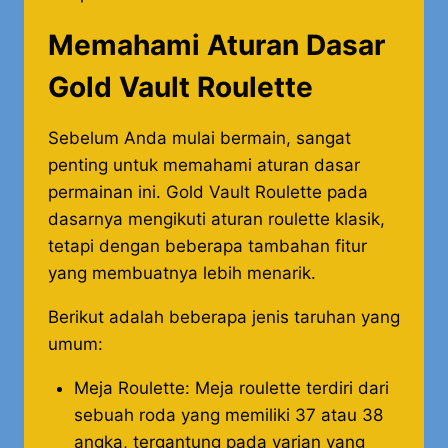
Memahami Aturan Dasar
Gold Vault Roulette
Sebelum Anda mulai bermain, sangat
penting untuk memahami aturan dasar
permainan ini. Gold Vault Roulette pada
dasarnya mengikuti aturan roulette klasik,
tetapi dengan beberapa tambahan fitur
yang membuatnya lebih menarik.
Berikut adalah beberapa jenis taruhan yang
umum:
Meja Roulette: Meja roulette terdiri dari
sebuah roda yang memiliki 37 atau 38
angka, tergantung pada varian yang