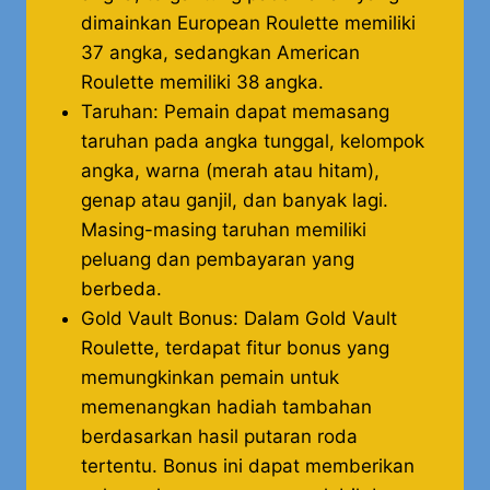
dimainkan European Roulette memiliki
37 angka, sedangkan American
Roulette memiliki 38 angka.
Taruhan: Pemain dapat memasang
taruhan pada angka tunggal, kelompok
angka, warna (merah atau hitam),
genap atau ganjil, dan banyak lagi.
Masing-masing taruhan memiliki
peluang dan pembayaran yang
berbeda.
Gold Vault Bonus: Dalam Gold Vault
Roulette, terdapat fitur bonus yang
memungkinkan pemain untuk
memenangkan hadiah tambahan
berdasarkan hasil putaran roda
tertentu. Bonus ini dapat memberikan