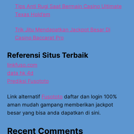
Tips Anti Rugi Saat Bermain Casino Ultimate
Texas Hold’em
Trik Jitu Mendapatkan Jackpot Besar Di
Casino Baccarat Pro
Referensi Situs Terbaik
linkfuso.com
data hk 4d
Prediksi Fusototo
Link alternatif
Fusototo
daftar dan login 100%
aman mudah gampang memberikan jackpot
besar yang bisa anda dapatkan di sini.
Recent Comments