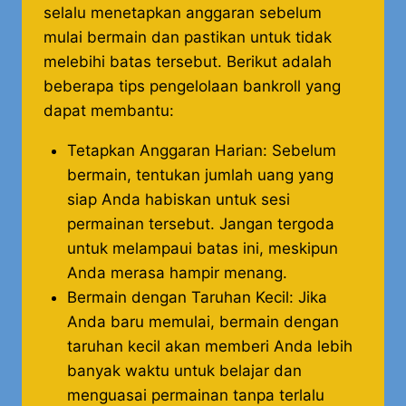
selalu menetapkan anggaran sebelum
mulai bermain dan pastikan untuk tidak
melebihi batas tersebut. Berikut adalah
beberapa tips pengelolaan bankroll yang
dapat membantu:
Tetapkan Anggaran Harian: Sebelum
bermain, tentukan jumlah uang yang
siap Anda habiskan untuk sesi
permainan tersebut. Jangan tergoda
untuk melampaui batas ini, meskipun
Anda merasa hampir menang.
Bermain dengan Taruhan Kecil: Jika
Anda baru memulai, bermain dengan
taruhan kecil akan memberi Anda lebih
banyak waktu untuk belajar dan
menguasai permainan tanpa terlalu