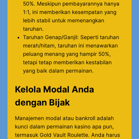
50%. Meskipun pembayarannya hanya
1:1, ini memberikan kesempatan yang
lebih stabil untuk memenangkan
taruhan.
Taruhan Genap/Ganjil: Seperti taruhan
merah/hitam, taruhan ini menawarkan
peluang menang yang hampir 50%,
tetapi tetap memberikan kestabilan
yang baik dalam permainan.
Kelola Modal Anda
dengan Bijak
Manajemen modal atau bankroll adalah
kunci dalam permainan kasino apa pun,
termasuk Gold Vault Roulette. Anda harus