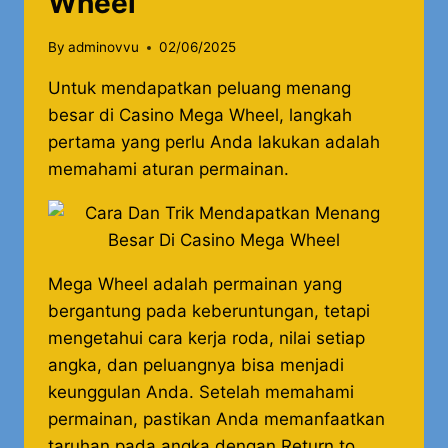
Wheel
By
adminovvu
02/06/2025
Untuk mendapatkan peluang menang
besar di Casino Mega Wheel, langkah
pertama yang perlu Anda lakukan adalah
memahami aturan permainan.
Mega Wheel adalah permainan yang
bergantung pada keberuntungan, tetapi
mengetahui cara kerja roda, nilai setiap
angka, dan peluangnya bisa menjadi
keunggulan Anda. Setelah memahami
permainan, pastikan Anda memanfaatkan
taruhan pada angka dengan Return to