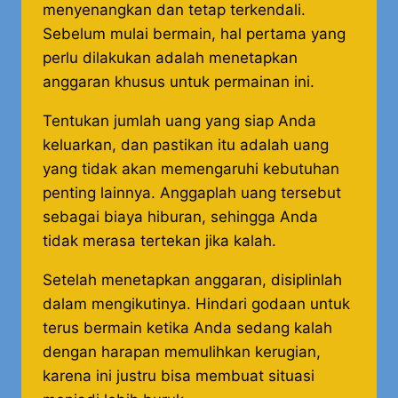
menyenangkan dan tetap terkendali.
Sebelum mulai bermain, hal pertama yang
perlu dilakukan adalah menetapkan
anggaran khusus untuk permainan ini.
Tentukan jumlah uang yang siap Anda
keluarkan, dan pastikan itu adalah uang
yang tidak akan memengaruhi kebutuhan
penting lainnya. Anggaplah uang tersebut
sebagai biaya hiburan, sehingga Anda
tidak merasa tertekan jika kalah.
Setelah menetapkan anggaran, disiplinlah
dalam mengikutinya. Hindari godaan untuk
terus bermain ketika Anda sedang kalah
dengan harapan memulihkan kerugian,
karena ini justru bisa membuat situasi