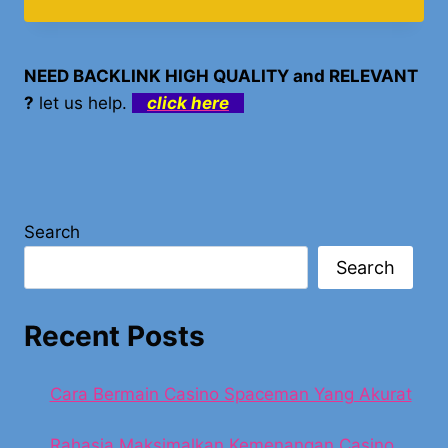
DAN
TRIK
MENDAPATKAN
MENANG
NEED BACKLINK HIGH QUALITY and RELEVANT
BESAR
?
let us help.
click here
DI
CASINO
MEGA
WHEEL
Search
Search
Recent Posts
Cara Bermain Casino Spaceman Yang Akurat
Rahasia Maksimalkan Kemenangan Casino