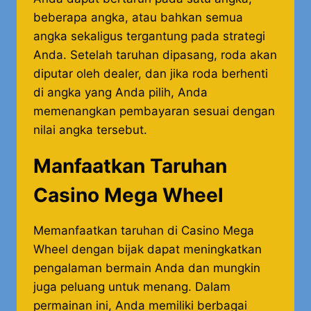
beberapa angka, atau bahkan semua
angka sekaligus tergantung pada strategi
Anda. Setelah taruhan dipasang, roda akan
diputar oleh dealer, dan jika roda berhenti
di angka yang Anda pilih, Anda
memenangkan pembayaran sesuai dengan
nilai angka tersebut.
Manfaatkan Taruhan
Casino Mega Wheel
Memanfaatkan taruhan di Casino Mega
Wheel dengan bijak dapat meningkatkan
pengalaman bermain Anda dan mungkin
juga peluang untuk menang. Dalam
permainan ini, Anda memiliki berbagai