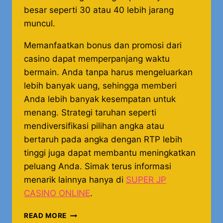
besar seperti 30 atau 40 lebih jarang
muncul.
Memanfaatkan bonus dan promosi dari
casino dapat memperpanjang waktu
bermain. Anda tanpa harus mengeluarkan
lebih banyak uang, sehingga memberi
Anda lebih banyak kesempatan untuk
menang. Strategi taruhan seperti
mendiversifikasi pilihan angka atau
bertaruh pada angka dengan RTP lebih
tinggi juga dapat membantu meningkatkan
peluang Anda. Simak terus informasi
menarik lainnya hanya di
SUPER JP
CASINO ONLINE
.
CARA
READ MORE