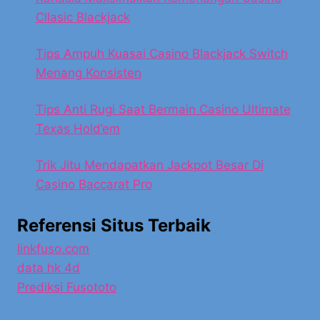
Cllasic Blackjack
Tips Ampuh Kuasai Casino Blackjack Switch
Menang Konsisten
Tips Anti Rugi Saat Bermain Casino Ultimate
Texas Hold’em
Trik Jitu Mendapatkan Jackpot Besar Di
Casino Baccarat Pro
Referensi Situs Terbaik
linkfuso.com
data hk 4d
Prediksi Fusototo