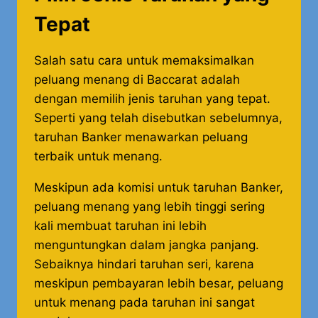
Tepat
Salah satu cara untuk memaksimalkan
peluang menang di Baccarat adalah
dengan memilih jenis taruhan yang tepat.
Seperti yang telah disebutkan sebelumnya,
taruhan Banker menawarkan peluang
terbaik untuk menang.
Meskipun ada komisi untuk taruhan Banker,
peluang menang yang lebih tinggi sering
kali membuat taruhan ini lebih
menguntungkan dalam jangka panjang.
Sebaiknya hindari taruhan seri, karena
meskipun pembayaran lebih besar, peluang
untuk menang pada taruhan ini sangat