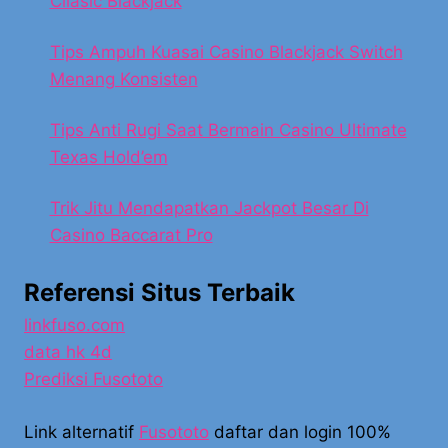
Cllasic Blackjack
Tips Ampuh Kuasai Casino Blackjack Switch
Menang Konsisten
Tips Anti Rugi Saat Bermain Casino Ultimate
Texas Hold’em
Trik Jitu Mendapatkan Jackpot Besar Di
Casino Baccarat Pro
Referensi Situs Terbaik
linkfuso.com
data hk 4d
Prediksi Fusototo
Link alternatif
Fusototo
daftar dan login 100%