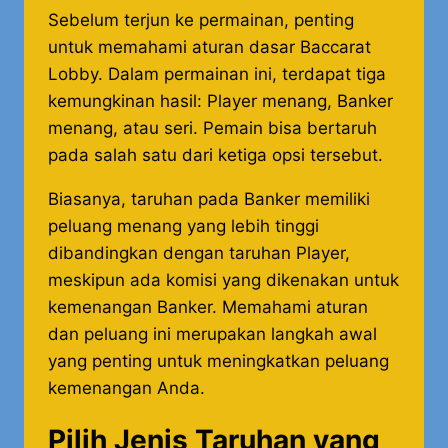
Sebelum terjun ke permainan, penting
untuk memahami aturan dasar Baccarat
Lobby. Dalam permainan ini, terdapat tiga
kemungkinan hasil: Player menang, Banker
menang, atau seri. Pemain bisa bertaruh
pada salah satu dari ketiga opsi tersebut.
Biasanya, taruhan pada Banker memiliki
peluang menang yang lebih tinggi
dibandingkan dengan taruhan Player,
meskipun ada komisi yang dikenakan untuk
kemenangan Banker. Memahami aturan
dan peluang ini merupakan langkah awal
yang penting untuk meningkatkan peluang
kemenangan Anda.
Pilih Jenis Taruhan yang