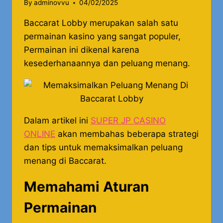
By
adminovvu
04/02/2025
Baccarat Lobby merupakan salah satu
permainan kasino yang sangat populer,
Permainan ini dikenal karena
kesederhanaannya dan peluang menang.
Dalam artikel ini
SUPER JP CASINO
ONLINE
akan membahas beberapa strategi
dan tips untuk memaksimalkan peluang
menang di Baccarat.
Memahami Aturan
Permainan