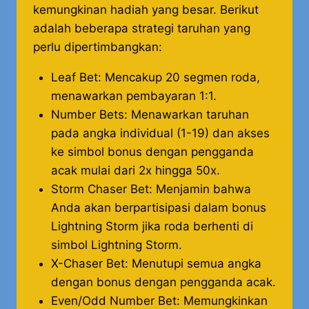
kemungkinan hadiah yang besar. Berikut
adalah beberapa strategi taruhan yang
perlu dipertimbangkan:
Leaf Bet: Mencakup 20 segmen roda,
menawarkan pembayaran 1:1.
Number Bets: Menawarkan taruhan
pada angka individual (1-19) dan akses
ke simbol bonus dengan pengganda
acak mulai dari 2x hingga 50x.
Storm Chaser Bet: Menjamin bahwa
Anda akan berpartisipasi dalam bonus
Lightning Storm jika roda berhenti di
simbol Lightning Storm.
X-Chaser Bet: Menutupi semua angka
dengan bonus dengan pengganda acak.
Even/Odd Number Bet: Memungkinkan