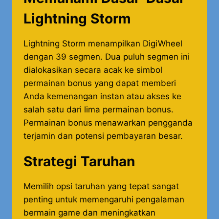
Lightning Storm
Lightning Storm menampilkan DigiWheel
dengan 39 segmen. Dua puluh segmen ini
dialokasikan secara acak ke simbol
permainan bonus yang dapat memberi
Anda kemenangan instan atau akses ke
salah satu dari lima permainan bonus.
Permainan bonus menawarkan pengganda
terjamin dan potensi pembayaran besar.
Strategi Taruhan
Memilih opsi taruhan yang tepat sangat
penting untuk memengaruhi pengalaman
bermain game dan meningkatkan