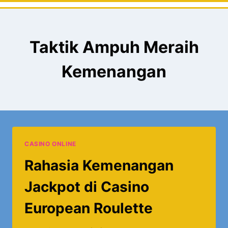
Skip
to
content
Taktik Ampuh Meraih
Kemenangan
CASINO ONLINE
Rahasia Kemenangan
Jackpot di Casino
European Roulette