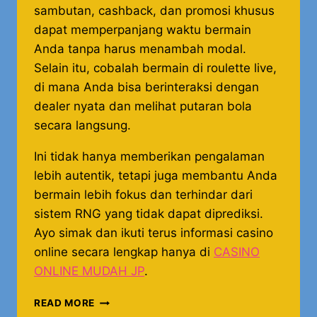
sambutan, cashback, dan promosi khusus
dapat memperpanjang waktu bermain
Anda tanpa harus menambah modal.
Selain itu, cobalah bermain di roulette live,
di mana Anda bisa berinteraksi dengan
dealer nyata dan melihat putaran bola
secara langsung.
Ini tidak hanya memberikan pengalaman
lebih autentik, tetapi juga membantu Anda
bermain lebih fokus dan terhindar dari
sistem RNG yang tidak dapat diprediksi.
Ayo simak dan ikuti terus informasi casino
online secara lengkap hanya di
CASINO
ONLINE MUDAH JP
.
RAHASIA
READ MORE
KEMENANGAN