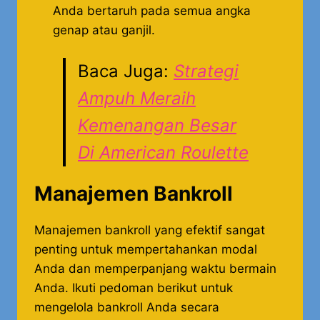
Anda bertaruh pada semua angka
genap atau ganjil.
Baca Juga:
Strategi
Ampuh Meraih
Kemenangan Besar
Di American Roulette
Manajemen Bankroll
Manajemen bankroll yang efektif sangat
penting untuk mempertahankan modal
Anda dan memperpanjang waktu bermain
Anda. Ikuti pedoman berikut untuk
mengelola bankroll Anda secara