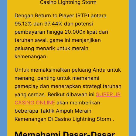
Dengan Return to Player (RTP) antara
95.12% dan 97.44% dan potensi
pembayaran hingga 20.000x lipat dari
taruhan awal, game ini menjanjikan
peluang menarik untuk meraih
kemenangan.
Untuk memaksimalkan peluang Anda untuk
menang, penting untuk memahami
gameplay dan menerapkan strategi taruhan
yang cerdas. Berikut dibawah ini
SUPER JP
CASINO ONLINE
akan memberikan
beberapa Taktik Ampuh Meraih
Kemenangan Di Casino Lightning Storm .
Memahami Dasar-Dasar