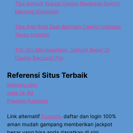
Tips Ampuh Kuasai Casino Blackjack Switch
Menang Konsisten
Tips Anti Rugi Saat Bermain Casino Ultimate
Texas Hold’em
Trik Jitu Mendapatkan Jackpot Besar Di
Casino Baccarat Pro
Referensi Situs Terbaik
linkfuso.com
data hk 4d
Prediksi Fusototo
Link alternatif
Fusototo
daftar dan login 100%
aman mudah gampang memberikan jackpot
besar yang bisa anda dapatkan di sini.