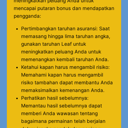
meningkatkan peluang Anda untuk
mencapai putaran bonus dan mendapatkan
pengganda:
Pertimbangkan taruhan asuransi: Saat
memasang hingga lima taruhan angka,
gunakan taruhan Leaf untuk
meningkatkan peluang Anda untuk
memenangkan kembali taruhan Anda.
Ketahui kapan harus mengambil risiko:
Memahami kapan harus mengambil
risiko tambahan dapat membantu Anda
memaksimalkan kemenangan Anda.
Perhatikan hasil sebelumnya:
Memantau hasil sebelumnya dapat
memberi Anda wawasan tentang
bagaimana permainan telah berjalan