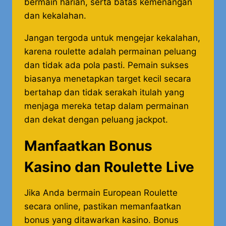
bermain harian, serta batas kemenangan
dan kekalahan.
Jangan tergoda untuk mengejar kekalahan,
karena roulette adalah permainan peluang
dan tidak ada pola pasti. Pemain sukses
biasanya menetapkan target kecil secara
bertahap dan tidak serakah itulah yang
menjaga mereka tetap dalam permainan
dan dekat dengan peluang jackpot.
Manfaatkan Bonus
Kasino dan Roulette Live
Jika Anda bermain European Roulette
secara online, pastikan memanfaatkan
bonus yang ditawarkan kasino. Bonus