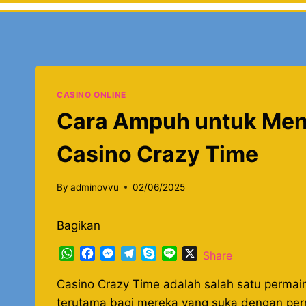
Skip
to
content
CASINO ONLINE
Cara Ampuh untuk Men
Casino Crazy Time
By
adminovvu
02/06/2025
Bagikan
W
F
M
T
S
L
X
Share
h
a
e
e
k
i
a
c
s
l
y
n
Casino Crazy Time adalah salah satu permai
t
e
s
e
p
e
terutama bagi mereka yang suka dengan per