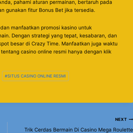
Anda, pahami aturan permainan, bertaruh pada
 gunakan fitur Bonus Bet jika tersedia.
, dan manfaatkan promosi kasino untuk
in. Dengan strategi yang tepat, kesabaran, dan
kpot besar di Crazy Time. Manfaatkan juga waktu
 tentang casino online resmi hanya dengan klik
#
SITUS CASINO ONLINE RESMI
NEXT
Trik Cerdas Bermain Di Casino Mega Roulette