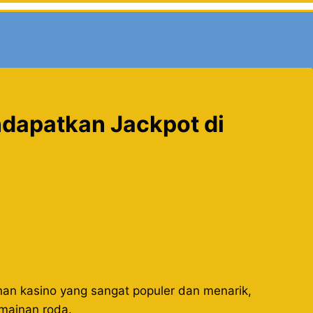
dapatkan Jackpot di
nan kasino yang sangat populer dan menarik,
mainan roda.