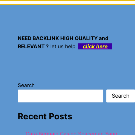
NEED BACKLINK HIGH QUALITY and
RELEVANT ?
let us help.
click here
Search
Search
Recent Posts
Cara Bermain Casino Spaceman Yang