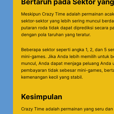
Bertaruh pada Sektor yang
Meskipun Crazy Time adalah permainan acak
sektor-sektor yang lebih sering muncul berda
putaran roda tidak dapat diprediksi secara 
dengan pola taruhan yang teratur.
Beberapa sektor seperti angka 1, 2, dan 5 se
mini-games. Jika Anda lebih memilih untuk b
muncul, Anda dapat menjaga peluang Anda u
pembayaran tidak sebesar mini-games, bert
kemenangan kecil yang stabil.
Kesimpulan
Crazy Time adalah permainan yang seru dan 