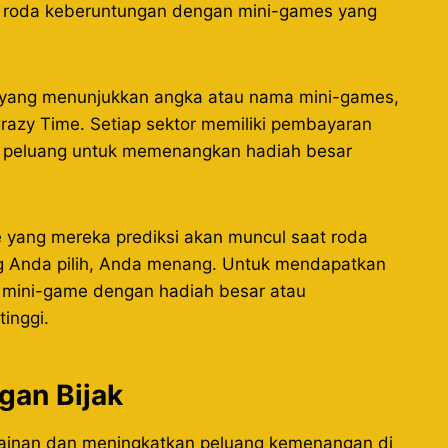
 roda keberuntungan dengan mini-games yang
or yang menunjukkan angka atau nama mini-games,
Crazy Time. Setiap sektor memiliki pembayaran
 peluang untuk memenangkan hadiah besar
 yang mereka prediksi akan muncul saat roda
ang Anda pilih, Anda menang. Untuk mendapatkan
u mini-game dengan hadiah besar atau
inggi.
gan Bijak
mainan dan meningkatkan peluang kemenangan di