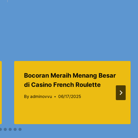
Bocoran Meraih Menang Besar
di Casino French Roulette
By
adminovvu
06/17/2025