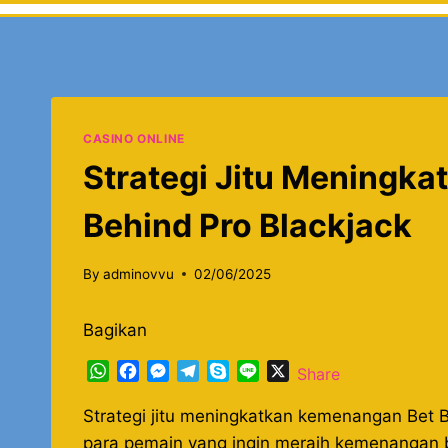
Skip
to
content
CASINO ONLINE
Strategi Jitu Meningk
Behind Pro Blackjack
By
adminovvu
02/06/2025
Bagikan
W
F
M
T
S
L
X
Share
h
a
e
e
k
i
a
c
s
l
y
n
Strategi jitu meningkatkan kemenangan Bet 
t
e
s
e
p
e
para pemain yang ingin meraih kemenangan 