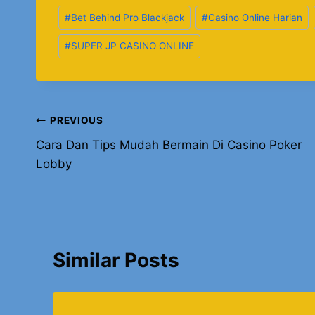
Post
#
Bet Behind Pro Blackjack
#
Casino Online Harian
Tags:
#
SUPER JP CASINO ONLINE
Post
PREVIOUS
Cara Dan Tips Mudah Bermain Di Casino Poker
navigation
Lobby
Similar Posts