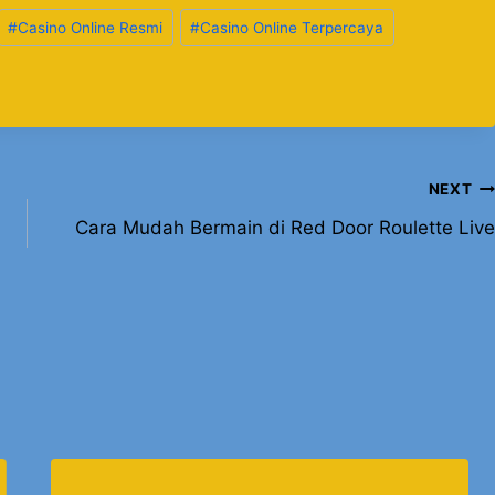
#
Casino Online Resmi
#
Casino Online Terpercaya
NEXT
Cara Mudah Bermain di Red Door Roulette Live