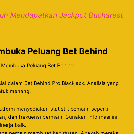
puh Mendapatkan Jackpot Bucharest
mbuka Peluang Bet Behind
ial dalam Bet Behind Pro Blackjack. Analisis yang
ntuk menang.
atform menyediakan statistik pemain, seperti
n, dan frekuensi bermain. Gunakan informasi ini
nerja baik.
mana pemain membuat keputusan. Apakah mereka