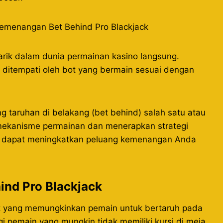
arik dalam dunia permainan kasino langsung.
ack ditempati oleh bot yang bermain sesuai dengan
taruhan di belakang (bet behind) salah satu atau
ekanisme permainan dan menerapkan strategi
a dapat meningkatkan peluang kemenangan Anda
nd Pro Blackjack
rik yang memungkinkan pemain untuk bertaruh pada
i pemain yang mungkin tidak memiliki kursi di meja