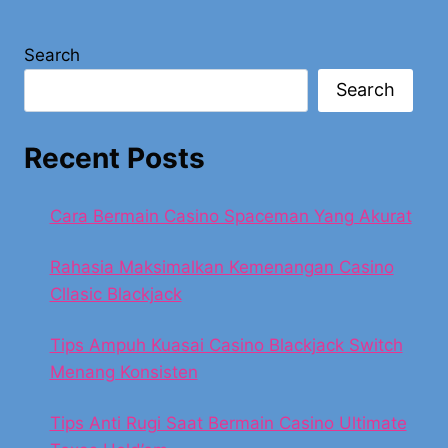
Search
Search
Recent Posts
Cara Bermain Casino Spaceman Yang Akurat
Rahasia Maksimalkan Kemenangan Casino
Cllasic Blackjack
Tips Ampuh Kuasai Casino Blackjack Switch
Menang Konsisten
Tips Anti Rugi Saat Bermain Casino Ultimate