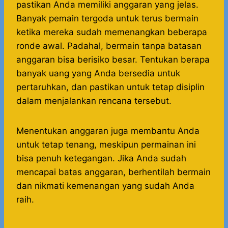
pastikan Anda memiliki anggaran yang jelas.
Banyak pemain tergoda untuk terus bermain
ketika mereka sudah memenangkan beberapa
ronde awal. Padahal, bermain tanpa batasan
anggaran bisa berisiko besar. Tentukan berapa
banyak uang yang Anda bersedia untuk
pertaruhkan, dan pastikan untuk tetap disiplin
dalam menjalankan rencana tersebut.
Menentukan anggaran juga membantu Anda
untuk tetap tenang, meskipun permainan ini
bisa penuh ketegangan. Jika Anda sudah
mencapai batas anggaran, berhentilah bermain
dan nikmati kemenangan yang sudah Anda
raih.