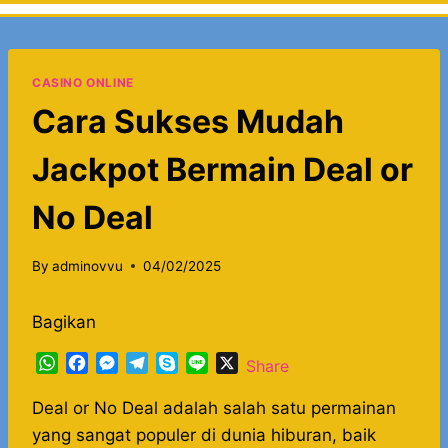
Skip
to
content
CASINO ONLINE
Cara Sukses Mudah
Jackpot Bermain Deal or
No Deal
By
adminovvu
04/02/2025
Bagikan
W
F
M
T
S
L
X
Share
h
a
e
e
k
i
a
c
s
l
y
n
Deal or No Deal adalah salah satu permainan
t
e
s
e
p
e
yang sangat populer di dunia hiburan, baik