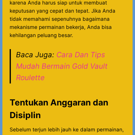
karena Anda harus siap untuk membuat
keputusan yang cepat dan tepat. Jika Anda
tidak memahami sepenuhnya bagaimana
mekanisme permainan bekerja, Anda bisa
kehilangan peluang besar.
Baca Juga:
Cara Dan Tips
Mudah Bermain Gold Vault
Roulette
Tentukan Anggaran dan
Disiplin
Sebelum terjun lebih jauh ke dalam permainan,