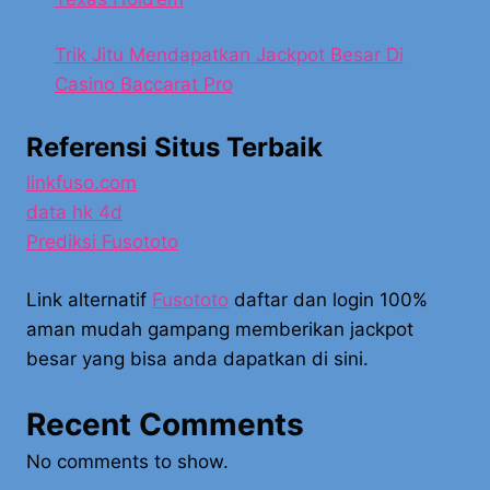
Trik Jitu Mendapatkan Jackpot Besar Di
Casino Baccarat Pro
Referensi Situs Terbaik
linkfuso.com
data hk 4d
Prediksi Fusototo
Link alternatif
Fusototo
daftar dan login 100%
aman mudah gampang memberikan jackpot
besar yang bisa anda dapatkan di sini.
Recent Comments
No comments to show.