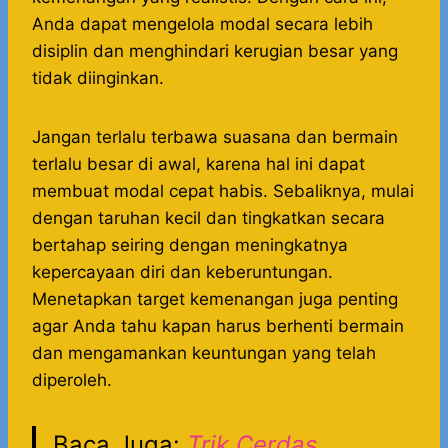
Anda dapat mengelola modal secara lebih
disiplin dan menghindari kerugian besar yang
tidak diinginkan.
Jangan terlalu terbawa suasana dan bermain
terlalu besar di awal, karena hal ini dapat
membuat modal cepat habis. Sebaliknya, mulai
dengan taruhan kecil dan tingkatkan secara
bertahap seiring dengan meningkatnya
kepercayaan diri dan keberuntungan.
Menetapkan target kemenangan juga penting
agar Anda tahu kapan harus berhenti bermain
dan mengamankan keuntungan yang telah
diperoleh.
Baca Juga:
Trik Cerdas