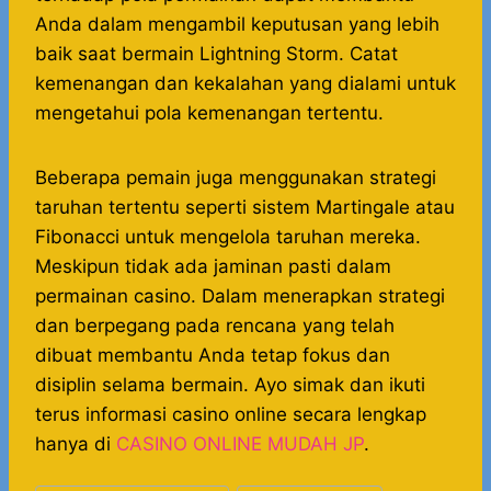
Anda dalam mengambil keputusan yang lebih
baik saat bermain Lightning Storm. Catat
kemenangan dan kekalahan yang dialami untuk
mengetahui pola kemenangan tertentu.
Beberapa pemain juga menggunakan strategi
taruhan tertentu seperti sistem Martingale atau
Fibonacci untuk mengelola taruhan mereka.
Meskipun tidak ada jaminan pasti dalam
permainan casino. Dalam menerapkan strategi
dan berpegang pada rencana yang telah
dibuat membantu Anda tetap fokus dan
disiplin selama bermain. Ayo simak dan ikuti
terus informasi casino online secara lengkap
hanya di
CASINO ONLINE MUDAH JP
.