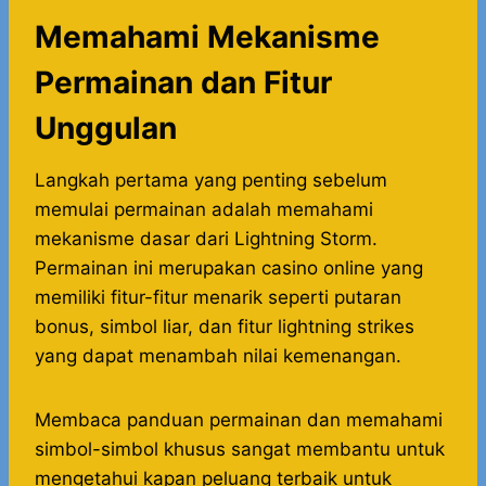
Memahami Mekanisme
Permainan dan Fitur
Unggulan
Langkah pertama yang penting sebelum
memulai permainan adalah memahami
mekanisme dasar dari Lightning Storm.
Permainan ini merupakan casino online yang
memiliki fitur-fitur menarik seperti putaran
bonus, simbol liar, dan fitur lightning strikes
yang dapat menambah nilai kemenangan.
Membaca panduan permainan dan memahami
simbol-simbol khusus sangat membantu untuk
mengetahui kapan peluang terbaik untuk