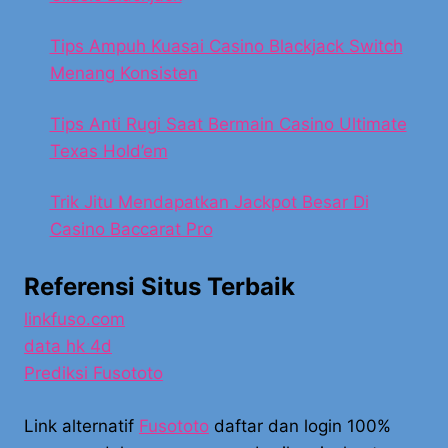
Tips Ampuh Kuasai Casino Blackjack Switch
Menang Konsisten
Tips Anti Rugi Saat Bermain Casino Ultimate
Texas Hold’em
Trik Jitu Mendapatkan Jackpot Besar Di
Casino Baccarat Pro
Referensi Situs Terbaik
linkfuso.com
data hk 4d
Prediksi Fusototo
Link alternatif
Fusototo
daftar dan login 100%