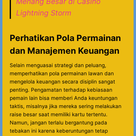
Menang Besar di Casino
Lightning Storm
Perhatikan Pola Permainan
dan Manajemen Keuangan
Selain menguasai strategi dan peluang,
memperhatikan pola permainan lawan dan
mengelola keuangan secara disiplin sangat
penting. Pengamatan terhadap kebiasaan
pemain lain bisa memberi Anda keuntungan
taktis, misalnya jika mereka sering melakukan
raise besar saat memiliki kartu tertentu.
Namun, jangan terlalu bergantung pada
tebakan ini karena keberuntungan tetap