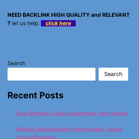
NEED BACKLINK HIGH QUALITY and RELEVANT
?
let us help.
click here
Search
Search
Recent Posts
Cara Bermain Casino Spaceman Yang Akurat
Rahasia Maksimalkan Kemenangan Casino
Cllasic Blackjack