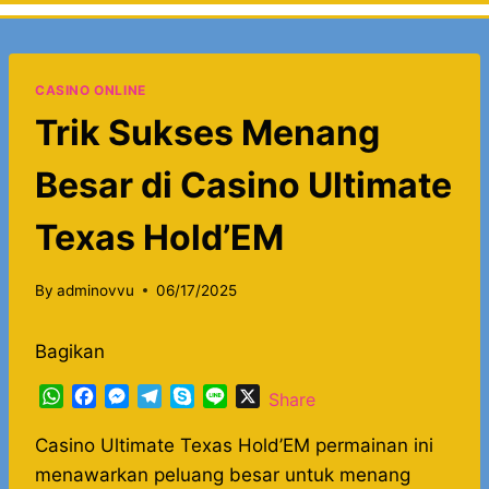
Skip
to
content
CASINO ONLINE
Trik Sukses Menang
Besar di Casino Ultimate
Texas Hold’EM
By
adminovvu
06/17/2025
Bagikan
W
F
M
T
S
L
X
Share
h
a
e
e
k
i
a
c
s
l
y
n
Casino Ultimate Texas Hold’EM permainan ini
t
e
s
e
p
e
menawarkan peluang besar untuk menang