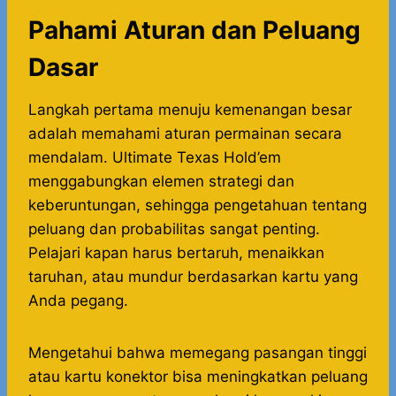
Pahami Aturan dan Peluang
Dasar
Langkah pertama menuju kemenangan besar
adalah memahami aturan permainan secara
mendalam. Ultimate Texas Hold’em
menggabungkan elemen strategi dan
keberuntungan, sehingga pengetahuan tentang
peluang dan probabilitas sangat penting.
Pelajari kapan harus bertaruh, menaikkan
taruhan, atau mundur berdasarkan kartu yang
Anda pegang.
Mengetahui bahwa memegang pasangan tinggi
atau kartu konektor bisa meningkatkan peluang