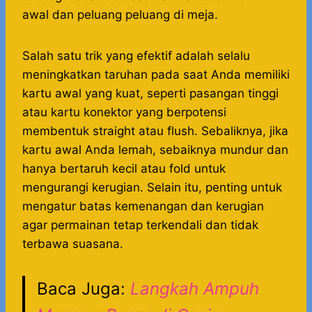
awal dan peluang peluang di meja.
Salah satu trik yang efektif adalah selalu
meningkatkan taruhan pada saat Anda memiliki
kartu awal yang kuat, seperti pasangan tinggi
atau kartu konektor yang berpotensi
membentuk straight atau flush. Sebaliknya, jika
kartu awal Anda lemah, sebaiknya mundur dan
hanya bertaruh kecil atau fold untuk
mengurangi kerugian. Selain itu, penting untuk
mengatur batas kemenangan dan kerugian
agar permainan tetap terkendali dan tidak
terbawa suasana.
Baca Juga:
Langkah Ampuh