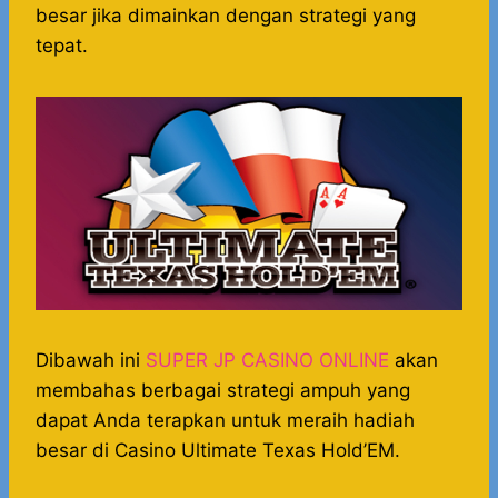
s
b
e
g
e
besar jika dimainkan dengan strategi yang
A
o
n
r
tepat.
p
o
g
a
p
k
e
m
r
Dibawah ini
SUPER JP CASINO ONLINE
akan
membahas berbagai strategi ampuh yang
dapat Anda terapkan untuk meraih hadiah
besar di Casino Ultimate Texas Hold’EM.