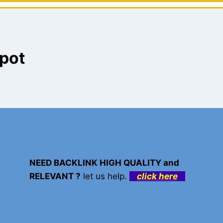
pot
NEED BACKLINK HIGH QUALITY and
RELEVANT ?
let us help.
click here