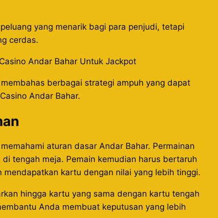
luang yang menarik bagi para penjudi, tetapi
ng cerdas.
membahas berbagai strategi ampuh yang dapat
 Casino Andar Bahar.
nan
k memahami aturan dasar Andar Bahar. Permainan
an di tengah meja. Pemain kemudian harus bertaruh
 mendapatkan kartu dengan nilai yang lebih tinggi.
luarkan hingga kartu yang sama dengan kartu tengah
membantu Anda membuat keputusan yang lebih