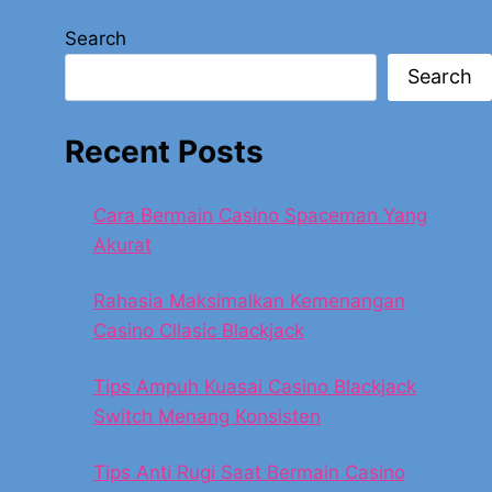
Search
Search
Recent Posts
Cara Bermain Casino Spaceman Yang
Akurat
Rahasia Maksimalkan Kemenangan
Casino Cllasic Blackjack
Tips Ampuh Kuasai Casino Blackjack
Switch Menang Konsisten
Tips Anti Rugi Saat Bermain Casino