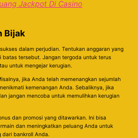
ang Jackpot Di Casino
 Bijak
 sukses dalam perjudian. Tentukan anggaran yang
 batas tersebut. Jangan tergoda untuk terus
tau untuk mengejar kerugian.
isalnya, jika Anda telah memenangkan sejumlah
 menikmati kemenangan Anda. Sebaliknya, jika
 dan jangan mencoba untuk memulihkan kerugian
onus dan promosi yang ditawarkan. Ini bisa
rmain dan meningkatkan peluang Anda untuk
dari bankroll Anda.