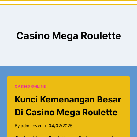
Skip
to
content
Casino Mega Roulette
CASINO ONLINE
Kunci Kemenangan Besar
Di Casino Mega Roulette
By
adminovvu
04/02/2025