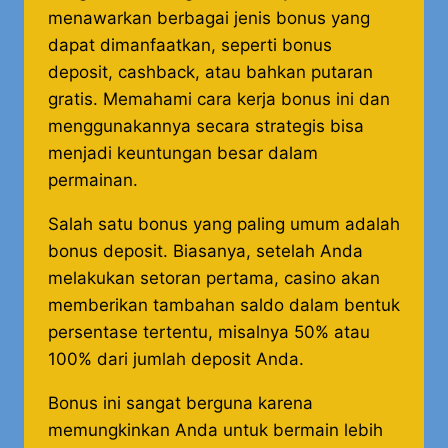
menawarkan berbagai jenis bonus yang
dapat dimanfaatkan, seperti bonus
deposit, cashback, atau bahkan putaran
gratis. Memahami cara kerja bonus ini dan
menggunakannya secara strategis bisa
menjadi keuntungan besar dalam
permainan.
Salah satu bonus yang paling umum adalah
bonus deposit. Biasanya, setelah Anda
melakukan setoran pertama, casino akan
memberikan tambahan saldo dalam bentuk
persentase tertentu, misalnya 50% atau
100% dari jumlah deposit Anda.
Bonus ini sangat berguna karena
memungkinkan Anda untuk bermain lebih