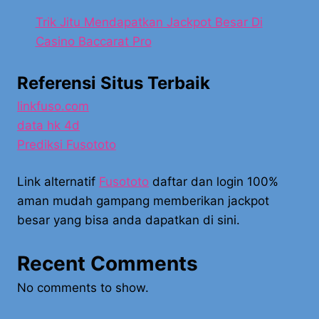
Trik Jitu Mendapatkan Jackpot Besar Di
Casino Baccarat Pro
Referensi Situs Terbaik
linkfuso.com
data hk 4d
Prediksi Fusototo
Link alternatif
Fusototo
daftar dan login 100%
aman mudah gampang memberikan jackpot
besar yang bisa anda dapatkan di sini.
Recent Comments
No comments to show.