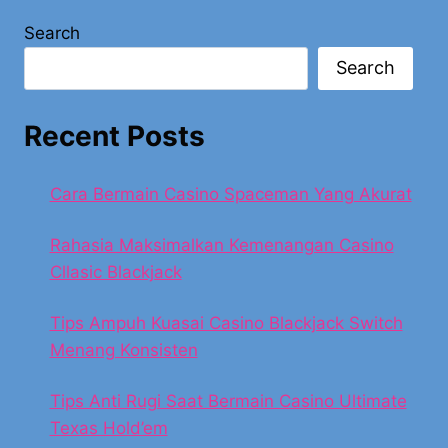
Search
Search
Recent Posts
Cara Bermain Casino Spaceman Yang Akurat
Rahasia Maksimalkan Kemenangan Casino
Cllasic Blackjack
Tips Ampuh Kuasai Casino Blackjack Switch
Menang Konsisten
Tips Anti Rugi Saat Bermain Casino Ultimate
Texas Hold’em