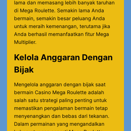
lama dan memasang lebih banyak taruhan
di Mega Roulette. Semakin lama Anda
bermain, semakin besar peluang Anda
untuk meraih kemenangan, terutama jika
Anda berhasil memanfaatkan fitur Mega
Multiplier.
Kelola Anggaran Dengan
Bijak
Mengelola anggaran dengan bijak saat
bermain Casino Mega Roulette adalah
salah satu strategi paling penting untuk
memastikan pengalaman bermain tetap
menyenangkan dan bebas dari tekanan.
Dalam permainan yang mengandalkan