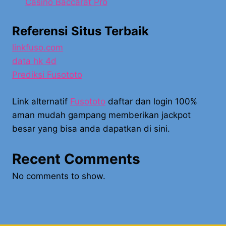
Casino Baccarat Pro
Referensi Situs Terbaik
linkfuso.com
data hk 4d
Prediksi Fusototo
Link alternatif
Fusototo
daftar dan login 100%
aman mudah gampang memberikan jackpot
besar yang bisa anda dapatkan di sini.
Recent Comments
No comments to show.