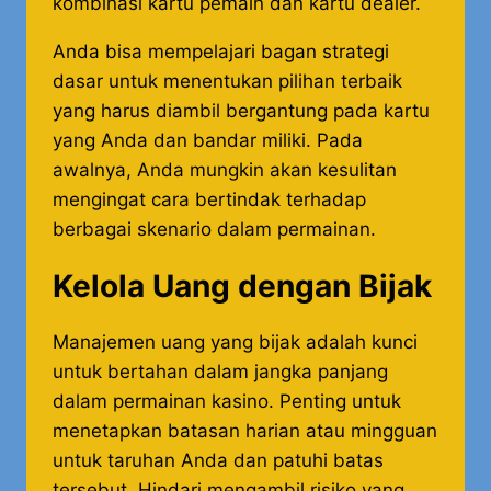
kombinasi kartu pemain dan kartu dealer.
Anda bisa mempelajari bagan strategi
dasar untuk menentukan pilihan terbaik
yang harus diambil bergantung pada kartu
yang Anda dan bandar miliki. Pada
awalnya, Anda mungkin akan kesulitan
mengingat cara bertindak terhadap
berbagai skenario dalam permainan.
Kelola Uang dengan Bijak
Manajemen uang yang bijak adalah kunci
untuk bertahan dalam jangka panjang
dalam permainan kasino. Penting untuk
menetapkan batasan harian atau mingguan
untuk taruhan Anda dan patuhi batas
tersebut. Hindari mengambil risiko yang