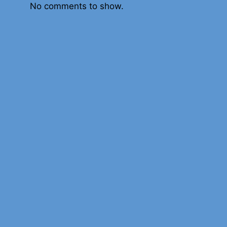
No comments to show.