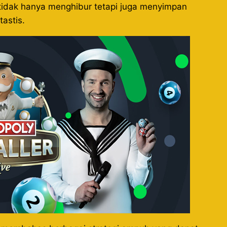
i tidak hanya menghibur tetapi juga menyimpan
astis.