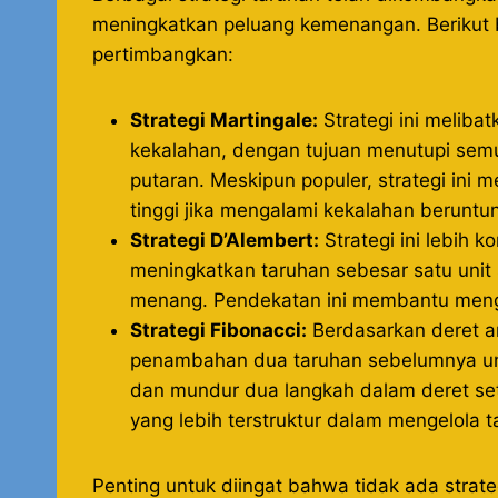
meningkatkan peluang kemenangan. Berikut 
pertimbangkan:
Strategi Martingale:
Strategi ini meliba
kekalahan, dengan tujuan menutupi se
putaran. Meskipun populer, strategi ini 
tinggi jika mengalami kekalahan beruntun
Strategi D’Alembert:
Strategi ini lebih 
meningkatkan taruhan sebesar satu unit 
menang. Pendekatan ini membantu mengel
Strategi Fibonacci:
Berdasarkan deret an
penambahan dua taruhan sebelumnya unt
dan mundur dua langkah dalam deret se
yang lebih terstruktur dalam mengelola 
Penting untuk diingat bahwa tidak ada str