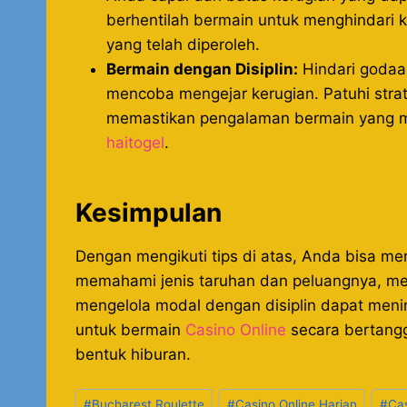
berhentilah bermain untuk menghindari k
yang telah diperoleh.
Bermain dengan Disiplin:
Hindari godaan
mencoba mengejar kerugian. Patuhi stra
memastikan pengalaman bermain yang m
haitogel
.
Kesimpulan
Dengan mengikuti tips di atas, Anda bisa m
memahami jenis taruhan dan peluangnya, men
mengelola modal dengan disiplin dapat menin
untuk bermain
Casino Online
secara bertang
bentuk hiburan.
Post
#
Bucharest Roulette
#
Casino Online Harian
#
Ca