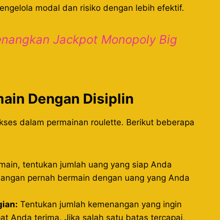
gelola modal dan risiko dengan lebih efektif.
nangkan Jackpot Monopoly Big
ain Dengan Disiplin
ses dalam permainan roulette. Berikut beberapa
ain, tentukan jumlah uang yang siap Anda
. Jangan pernah bermain dengan uang yang Anda
ian:
Tentukan jumlah kemenangan yang ingin
t Anda terima. Jika salah satu batas tercapai,