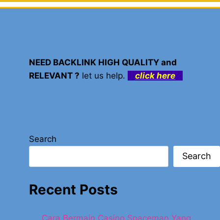
NEED BACKLINK HIGH QUALITY and
RELEVANT ?
let us help.
click here
Search
Search
Recent Posts
Cara Bermain Casino Spaceman Yang