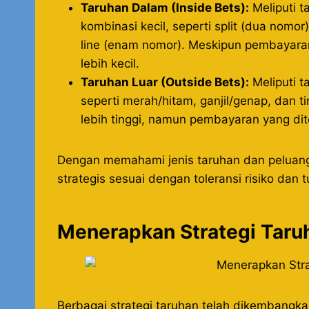
Taruhan Dalam (Inside Bets):
Meliputi t
kombinasi kecil, seperti split (dua nomor
line (enam nomor). Meskipun pembayaran 
lebih kecil.
Taruhan Luar (Outside Bets):
Meliputi t
seperti merah/hitam, ganjil/genap, dan t
lebih tinggi, namun pembayaran yang dit
Dengan memahami jenis taruhan dan peluan
strategis sesuai dengan toleransi risiko dan
Menerapkan Strategi Taru
Berbagai strategi taruhan telah dikembang