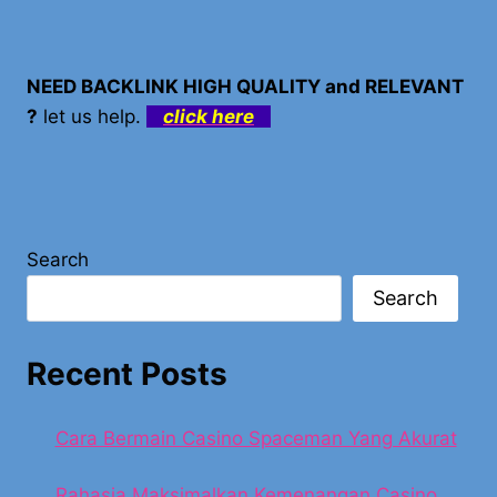
NEED BACKLINK HIGH QUALITY and RELEVANT
?
let us help.
click here
Search
Search
Recent Posts
Cara Bermain Casino Spaceman Yang Akurat
Rahasia Maksimalkan Kemenangan Casino