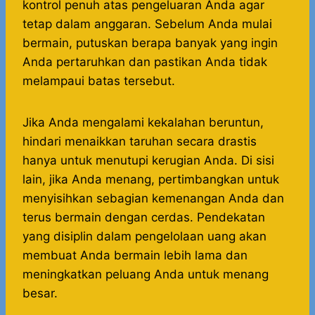
kontrol penuh atas pengeluaran Anda agar
tetap dalam anggaran. Sebelum Anda mulai
bermain, putuskan berapa banyak yang ingin
Anda pertaruhkan dan pastikan Anda tidak
melampaui batas tersebut.
Jika Anda mengalami kekalahan beruntun,
hindari menaikkan taruhan secara drastis
hanya untuk menutupi kerugian Anda. Di sisi
lain, jika Anda menang, pertimbangkan untuk
menyisihkan sebagian kemenangan Anda dan
terus bermain dengan cerdas. Pendekatan
yang disiplin dalam pengelolaan uang akan
membuat Anda bermain lebih lama dan
meningkatkan peluang Anda untuk menang
besar.