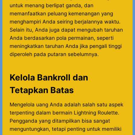
untuk menang berlipat ganda, dan
memanfaatkan peluang kemenangan yang
menghampiri Anda seiring berjalannya waktu.
Selain itu, Anda juga dapat mengubah taruhan
Anda berdasarkan pola permainan, seperti
meningkatkan taruhan Anda jika pengali tinggi
diperoleh pada putaran sebelumnya.
Kelola Bankroll dan
Tetapkan Batas
Mengelola uang Anda adalah salah satu aspek
terpenting dalam bermain Lightning Roulette.
Pengganda yang ditampilkan bisa sangat
menguntungkan, tetapi penting untuk memiliki