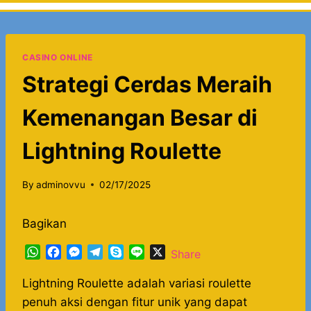
Skip
to
content
CASINO ONLINE
Strategi Cerdas Meraih
Kemenangan Besar di
Lightning Roulette
By
adminovvu
02/17/2025
Bagikan
W
F
M
T
S
L
X
Share
h
a
e
e
k
i
a
c
s
l
y
n
Lightning Roulette adalah variasi roulette
t
e
s
e
p
e
penuh aksi dengan fitur unik yang dapat