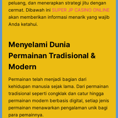
peluang, dan menerapkan strategi jitu dengan
cermat. Dibawah ini
SUPER JP CASINO ONLINE
akan memberikan informasi menarik yang wajib
Anda ketahui.
Menyelami Dunia
Permainan Tradisional &
Modern
Permainan telah menjadi bagian dari
kehidupan manusia sejak lama. Dari permainan
tradisional seperti congklak dan catur hingga
permainan modern berbasis digital, setiap jenis
permainan menawarkan pengalaman unik bagi
para pemainnya.