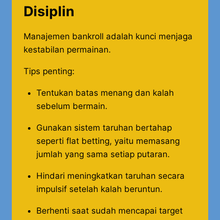
Disiplin
Manajemen bankroll adalah kunci menjaga
kestabilan permainan.
Tips penting:
Tentukan batas menang dan kalah
sebelum bermain.
Gunakan sistem taruhan bertahap
seperti flat betting, yaitu memasang
jumlah yang sama setiap putaran.
Hindari meningkatkan taruhan secara
impulsif setelah kalah beruntun.
Berhenti saat sudah mencapai target