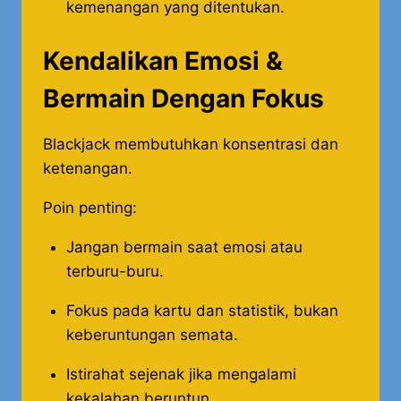
kemenangan yang ditentukan.
Kendalikan Emosi &
Bermain Dengan Fokus
Blackjack membutuhkan konsentrasi dan
ketenangan.
Poin penting:
Jangan bermain saat emosi atau
terburu-buru.
Fokus pada kartu dan statistik, bukan
keberuntungan semata.
Istirahat sejenak jika mengalami
kekalahan beruntun.