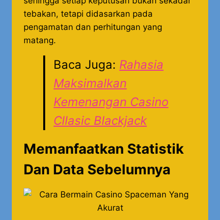
sehingga setiap keputusan bukan sekadar
tebakan, tetapi didasarkan pada
pengamatan dan perhitungan yang
matang.
Baca Juga:
Rahasia
Maksimalkan
Kemenangan Casino
Cllasic Blackjack
Memanfaatkan Statistik
Dan Data Sebelumnya