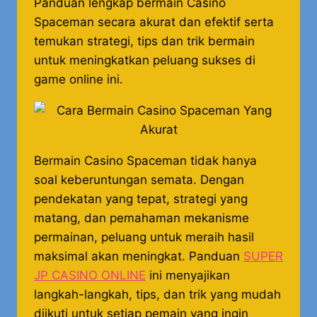
Panduan lengkap bermain Casino
Spaceman secara akurat dan efektif serta
temukan strategi, tips dan trik bermain
untuk meningkatkan peluang sukses di
game online ini.
Bermain Casino Spaceman tidak hanya
soal keberuntungan semata. Dengan
pendekatan yang tepat, strategi yang
matang, dan pemahaman mekanisme
permainan, peluang untuk meraih hasil
maksimal akan meningkat. Panduan
SUPER
JP CASINO ONLINE
ini menyajikan
langkah-langkah, tips, dan trik yang mudah
diikuti untuk setiap pemain yang ingin