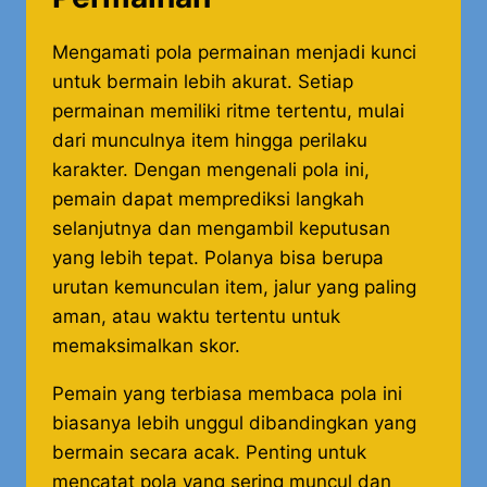
Mengamati pola permainan menjadi kunci
untuk bermain lebih akurat. Setiap
permainan memiliki ritme tertentu, mulai
dari munculnya item hingga perilaku
karakter. Dengan mengenali pola ini,
pemain dapat memprediksi langkah
selanjutnya dan mengambil keputusan
yang lebih tepat. Polanya bisa berupa
urutan kemunculan item, jalur yang paling
aman, atau waktu tertentu untuk
memaksimalkan skor.
Pemain yang terbiasa membaca pola ini
biasanya lebih unggul dibandingkan yang
bermain secara acak. Penting untuk
mencatat pola yang sering muncul dan