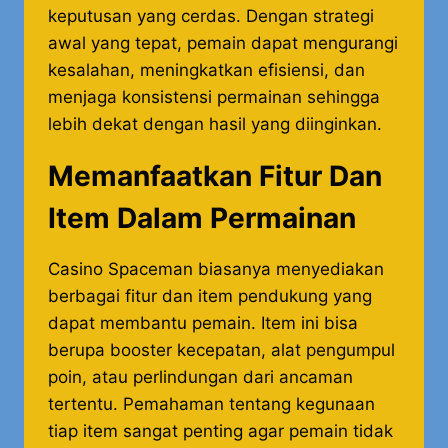
keputusan yang cerdas. Dengan strategi
awal yang tepat, pemain dapat mengurangi
kesalahan, meningkatkan efisiensi, dan
menjaga konsistensi permainan sehingga
lebih dekat dengan hasil yang diinginkan.
Memanfaatkan Fitur Dan
Item Dalam Permainan
Casino Spaceman biasanya menyediakan
berbagai fitur dan item pendukung yang
dapat membantu pemain. Item ini bisa
berupa booster kecepatan, alat pengumpul
poin, atau perlindungan dari ancaman
tertentu. Pemahaman tentang kegunaan
tiap item sangat penting agar pemain tidak