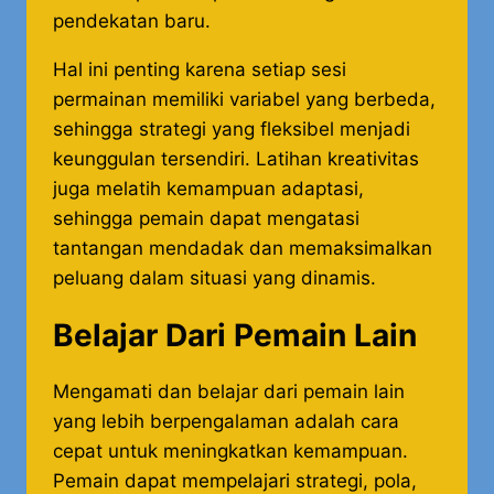
pendekatan baru.
Hal ini penting karena setiap sesi
permainan memiliki variabel yang berbeda,
sehingga strategi yang fleksibel menjadi
keunggulan tersendiri. Latihan kreativitas
juga melatih kemampuan adaptasi,
sehingga pemain dapat mengatasi
tantangan mendadak dan memaksimalkan
peluang dalam situasi yang dinamis.
Belajar Dari Pemain Lain
Mengamati dan belajar dari pemain lain
yang lebih berpengalaman adalah cara
cepat untuk meningkatkan kemampuan.
Pemain dapat mempelajari strategi, pola,