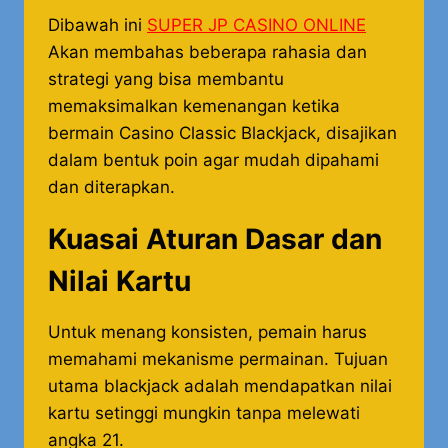
Dibawah ini
SUPER JP CASINO ONLINE
Akan membahas beberapa rahasia dan
strategi yang bisa membantu
memaksimalkan kemenangan ketika
bermain Casino Classic Blackjack, disajikan
dalam bentuk poin agar mudah dipahami
dan diterapkan.
Kuasai Aturan Dasar dan
Nilai Kartu
Untuk menang konsisten, pemain harus
memahami mekanisme permainan. Tujuan
utama blackjack adalah mendapatkan nilai
kartu setinggi mungkin tanpa melewati
angka 21.